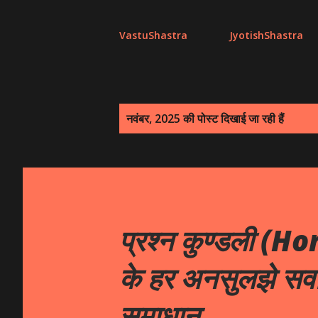
VastuShastra
JyotishShastra
सं
नवंबर, 2025 की पोस्ट दिखाई जा रही हैं
दे
श
प्रश्न कुण्डली (
के हर अनसुलझे सव
समाधान