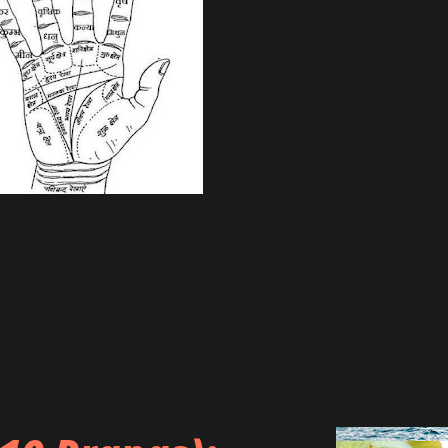
पुरुष (अधम पुरुष) जो बहुसख्यक सामान्य सकल, अधम