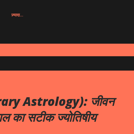
ज़्यादा…
Horary Astrology): जीवन
ाल का सटीक ज्योतिषीय