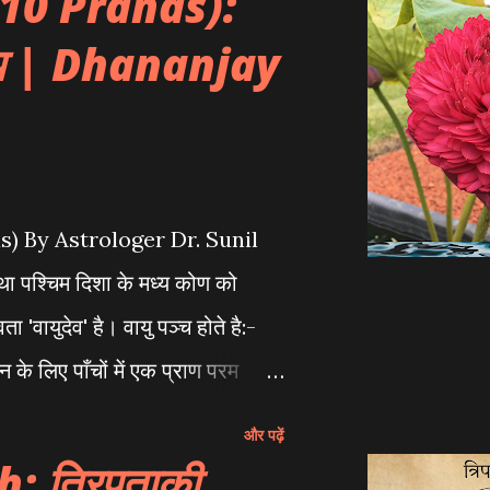
e 10 Pranas):
हस्य | Dhananjay
anas) By Astrologer Dr. Sunil
पश्चिम दिशा के मध्य कोण को
'वायुदेव' है। वायु पञ्च होते है:-
के लिए पाँचों में एक प्राण परम
ग-अलग जगह पर होता है। हमारा शरीर
और पढ़ें
e Force) है। शरीर में हाथ-पाँव
 त्रिपताकी