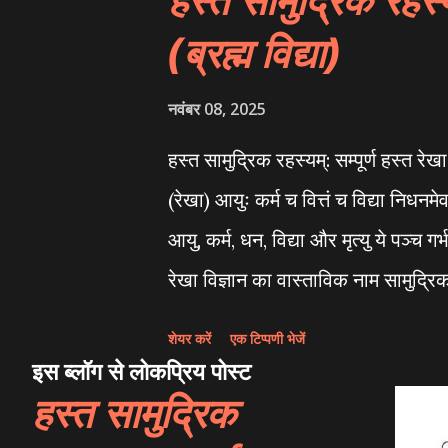
moment of a child's birth det
(ब्रह्म विद्या)
at the birth of a child, cert
Mool or Gandanta Dosh , can 
नवंबर 08, 2025
parents, or the family lineag
हस्त सामुद्रिक रहस्यम्: सम्पूर्ण हस्त रेखा 
Parashara, a birth occurring 
(रेखा) आयुः कर्म च वित्तं च विद्या निधनमेव 
considered inauspicious. Howe
आयु, कर्म, धन, विद्या और मृत्यु ये प
रेखा विज्ञान का वास्ताविक नाम सामुद्रिक 
हाथ , अंगुली और हथेली आदि की बनावट 
शेयर करें
एक टिप्पणी भेजें
रेखाओं का ज्ञान है | सामुद्रिक शास्त्र 
इस ब्लॉग से लोकप्रिय पोस्ट
हस्त सामुद्रिक
शशकादितुर्यपुरुषाणां जीवन चरित्राणि :-
होते थे, 2. मृग सुडौल सुन्दर सद्विचार से 