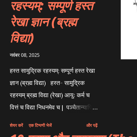
रहस्यम्: सम्पूर्ण हस्त
सुन्दर ५ /३० के होते है और ४ . बृषभ 
रेखा ज्ञान (ब्रह्म
विचार वाले ५ - ५ 1/2 फिट ...
विद्या)
नवंबर 08, 2025
हस्त सामुद्रिक रहस्यम्: सम्पूर्ण हस्त रेखा
ज्ञान (ब्रह्म विद्या) हस्त- सामुद्रिक
रहस्यम् ब्रह्म विद्या (रेखा) आयुः कर्म च
वित्तं च विद्या निधनमेव च | पञ्चैतान्यापि
सृज्यन्ते गर्भस्थस्यैव देहिनः || अर्थात् आयु,
शेयर करें
एक टिप्पणी भेजें
और पढ़ें
कर्म, धन, विद्या और मृत्यु ये पञ्च गर्भ में ही