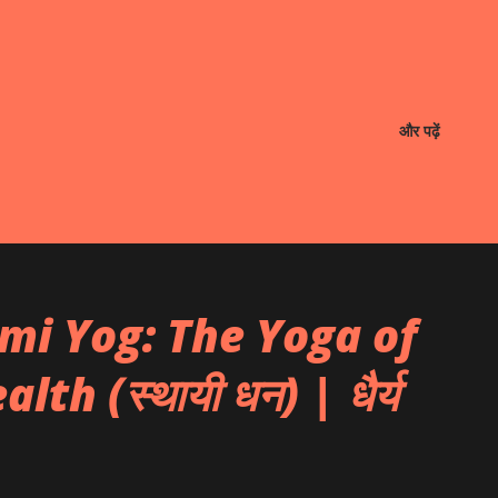
और पढ़ें
mi Yog: The Yoga of
h (स्थायी धन) | धैर्य