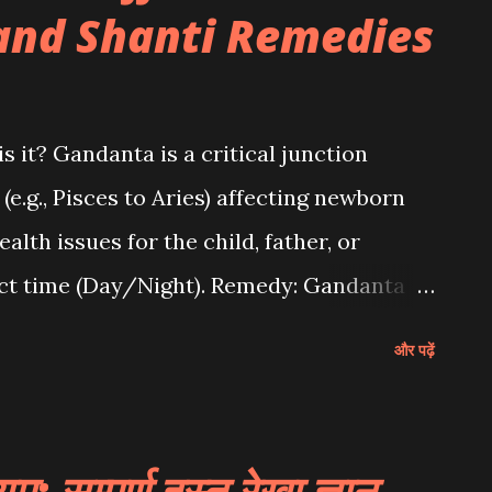
 and Shanti Remedies
 है?) माता लक्ष्मी के 8 स्वरूपों (अष्ट लक्ष्मी) में से एक
में कठिन समय में धैर्य (Patience) और स्थिरता (Stab...
it? Gandanta is a critical junction
e.g., Pisces to Aries) affecting newborn
ealth issues for the child, father, or
ct time (Day/Night). Remedy: Gandanta
on the 11th, 12th, or 27th day.
और पढ़ें
akra to predict specific years of 'Arishta'
alculation? Consult for a detailed
t ocean of Vedic Astrology , the precise
्: सम्पूर्ण हस्त रेखा ज्ञान