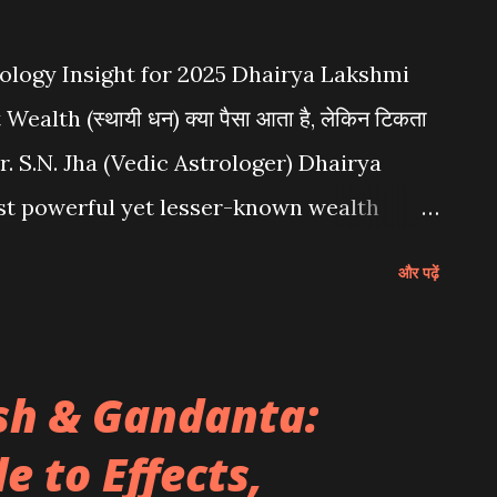
ology Insight for 2025 Dhairya Lakshmi
lth (स्थायी धन) क्या पैसा आता है, लेकिन टिकता
य By Dr. S.N. Jha (Vedic Astrologer) Dhairya
st powerful yet lesser-known wealth
ज्योतिष) . It governs wealth retention,
और पढ़ें
 धन (permanent wealth) . अक्सर मेरे पास यजमान
्छी है, लेकिन पैसा पानी की तरह बह जाता है।" यदि आपके
नहीं, तो यह योग आपकी कुंडली में कमजोर हो सकता है।
sh & Gandanta:
 Rich and Wealthy. Dhan Yog brings
 to Effects,
mi Yog ensures it stays. 1. What is